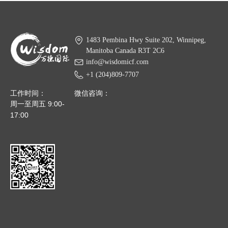
1483 Pembina Hwy Suite 202, Winnipeg,
Manitoba Canada R3T 2C6
info@wisdomicf.com
+1 (204)809-7707
工作时间：
微信咨询：
周一至周五 9:00-
17:00