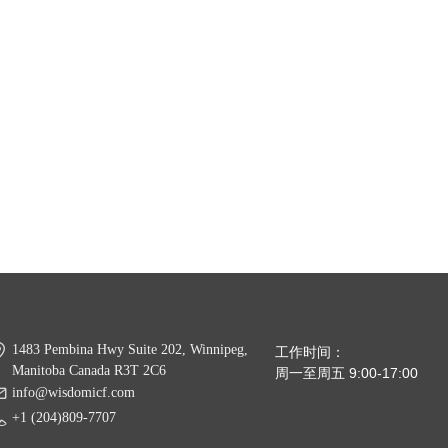
1483 Pembina Hwy Suite 202, Winnipeg,
工作时间：
Manitoba Canada R3T 2C6
周一至周五 9:00-17:00
info@wisdomicf.com
+1 (204)809-7707