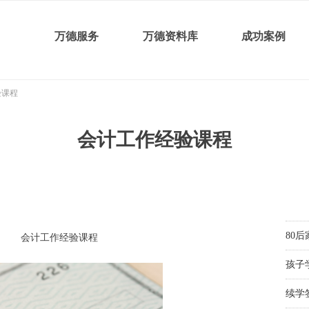
万德服务
万德资料库
成功案例
验课程
会计工作经验课程
80
毕业
毕业
配偶
配偶
配偶
毕业
境内
陪读
配偶
90
小留
旅游
中学
90后
80
会计工作经验课程
孩子