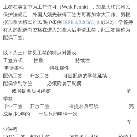
工签在英文中为工作许可（Work Permit），加拿大移民难民
保护法规定，外国人须先获得工签方可再加拿大工作。另根
据加拿大移民难民保护条例
IRPR s.R205(C)
(ii)(C42)，学签持
有人的配偶有资格在进入加拿大后申请工签，此工签简称为
配偶工签。
以下为三种常见工签的特点对照表：
工签方式 性质 持续性
申请条件 特殊属性
配偶工签 开放工签 可随配偶的学签延续，
配偶拿到学签 必须附属于配偶
或省提名后可续签 的
学签
毕业工签 开放工签 省提名后可续 完
成至少1年的 一生只能申请一次
专
业课程
LMIA工签 封闭工签 省提名后可续 经劳工